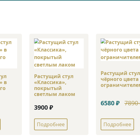
Растущий сту
тул
Растущий стул
чёрного цвета 
» в
«Классика»,
ограничителе
го
покрытый
светлым лаком
6580 ₽
7890
3900 ₽
Подробнее
Подробнее