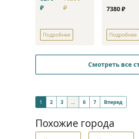
₽
₽
7380 ₽
Подробнее
Подробнее
Смотреть все с
Posts
1
2
3
…
6
7
Вперед
navigation
Похожие города