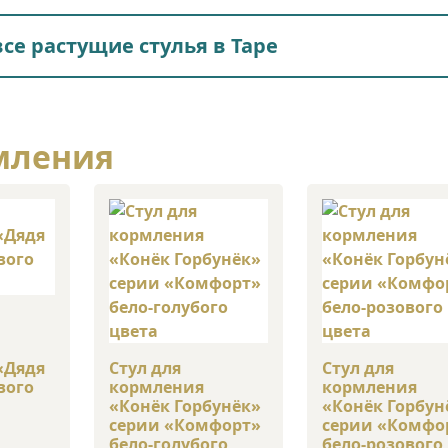
се растущие стулья в Таре
мления
«Дядя
Стул для
Стул для
вого
кормления
кормления
«Конёк Горбунёк»
«Конёк Горбун
серии «Комфорт»
серии «Комфо
бело-голубого
бело-розового