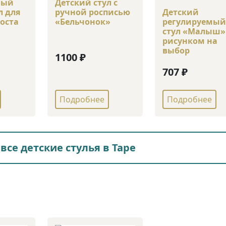
ный
Детский стул с
л для
ручной росписью
Детский
роста
«Бельчонок»
регулируемы
стул «Малыш»
рисунком на
выбор
1100 ₽
707 ₽
Подробнее
Подробнее
все детские стулья в Таре