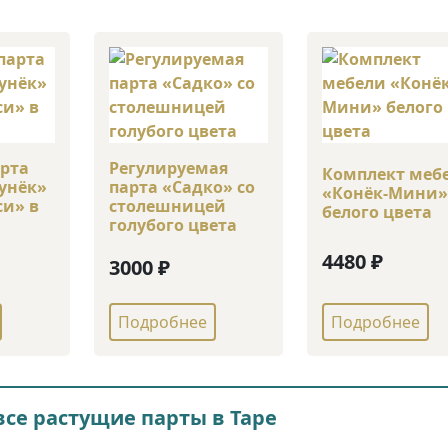
арта
Регулируемая
Комплект меб
унёк»
парта «Садко» со
«Конёк-Мини
си» в
столешницей
белого цвета
голубого цвета
4480 ₽
3000 ₽
Подробнее
Подробнее
все растущие парты в Таре